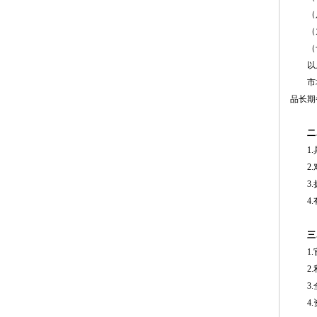
（
（
（
以
市
品长期
二
1
2
3
4
三
1
2
3
4