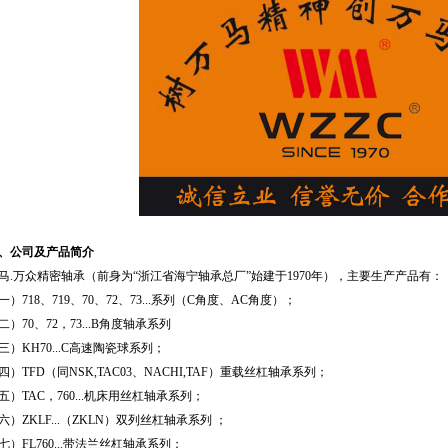
、公司及产品简介
马.万众精密轴承（前身为“浙江省海宁轴承总厂”始建于1970年），主要生产产品有：
一）718、719、70、72、73...系列（C角度、AC角度）；
二）70、72，73...B角度轴承系列
三）KH70...C高速陶瓷球系列；
四）TFD（同NSK,TAC03、NACHI,TAF）重载丝杠轴承系列；
五）TAC，760...机床用丝杠轴承系列；
六）ZKLF...（ZKLN）双列丝杠轴承系列 ；
七）FL760...带法兰丝杠轴承系列；