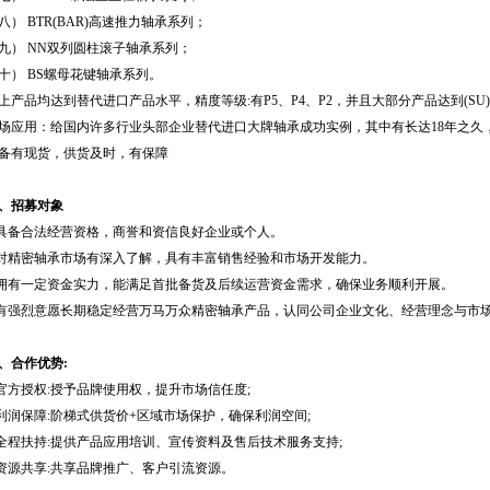
八） BTR(BAR)高速推力轴承系列；
九） NN双列圆柱滚子轴承系列；
十） BS螺母花键轴承系列。
上产品均达到替代进口产品水平，精度等级:有P5、P4、P2，并且大部分产品达到(SU
场应用：给国内许多行业头部企业替代进口大牌轴承成功实例，其中有长达18年之久
备有现货，供货及时，有保障
、招募对象
.具备合法经营资格，商誉和资信良好企业或个人。
.对精密轴承市场有深入了解，具有丰富销售经验和市场开发能力。
.拥有一定资金实力，能满足首批备货及后续运营资金需求，确保业务顺利开展。
.有强烈意愿长期稳定经营万马万众精密轴承产品，认同公司企业文化、经营理念与市
、合作优势:
.官方授权:授予品牌使用权，提升市场信任度;
.利润保障:阶梯式供货价+区域市场保护，确保利润空间;
.全程扶持:提供产品应用培训、宣传资料及售后技术服务支持;
.资源共享:共享品牌推广、客户引流资源。